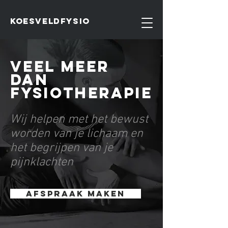
koesveldfysio
VEEL MEER
DAN
FYSIOTHERAPIE
Wij helpen met het bewust
worden van je lichaam en
het begrijpen van je
pijnklachten
afspraak maken