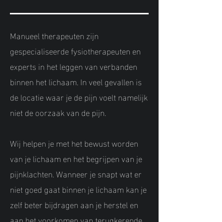
Manueel therapeuten zijn
gespecialiseerde fysiotherapeuten en
experts in het leggen van verbanden
binnen het lichaam. In veel gevallen is
de locatie waar je de pijn voelt namelijk
niet de oorzaak van de pijn.
Wij helpen je met het bewust worden
van je lichaam en het begrijpen van je
pijnklachten. Wanneer je snapt wat er
niet goed gaat binnen je lichaam kan je
zelf beter bijdragen aan je herstel en
aan het voorkomen van terugkerende