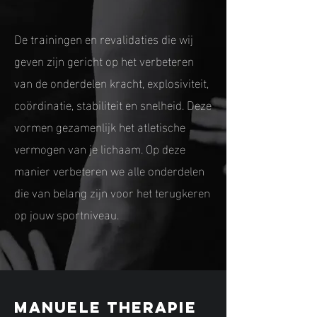
De trainingen en revalidaties die wij
geven zijn gericht op het verbeteren
van de onderdelen kracht, explosiviteit,
coördinatie, stabiliteit en snelheid. Deze
vormen gezamenlijk het atletische
vermogen van je lichaam. Op deze
manier verbeteren we alle onderdelen
die van belang zijn voor het terugkeren
op jouw sportniveau.
Manuele therapie