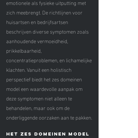
emotionele als fysieke uitputting met
zich meebrengt. De richtlijnen voor
huisartsen en bedrijfsartsen
beschrijven diverse symptomen zoals
aanhoudende vermoeidheid,
prikkelbaarheid,
concentratieproblemen, en lichamelijke
klachten. Vanuit een holistisch
perspectief biedt het zes domeinen
model een waardevolle aanpak om
deze symptomen niet alleen te
behandelen, maar ook om de
onderliggende oorzaken aan te pakken.
Het Zes Domeinen Model