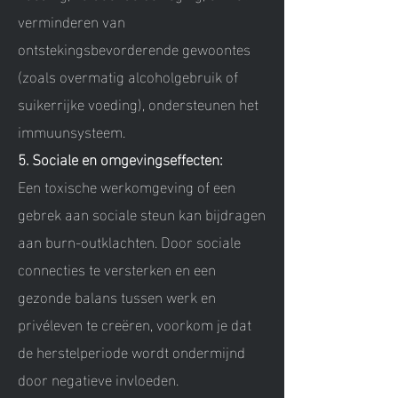
verminderen van
ontstekingsbevorderende gewoontes
(zoals overmatig alcoholgebruik of
suikerrijke voeding), ondersteunen het
immuunsysteem.
5. Sociale en omgevingseffecten:
Een toxische werkomgeving of een
gebrek aan sociale steun kan bijdragen
aan burn-outklachten. Door sociale
connecties te versterken en een
gezonde balans tussen werk en
privéleven te creëren, voorkom je dat
de herstelperiode wordt ondermijnd
door negatieve invloeden.