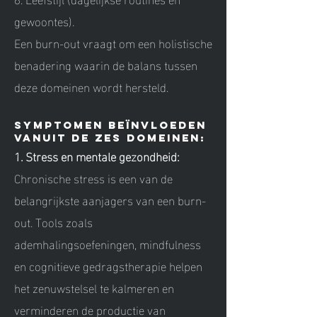
gewoontes).
Een burn-out vraagt om een holistische
benadering waarin de balans tussen
deze domeinen wordt hersteld.
Symptomen beïnvloeden
vanuit de zes domeinen:
1. Stress en mentale gezondheid:
Chronische stress is een van de
belangrijkste aanjagers van een burn-
out. Tools zoals
ademhalingsoefeningen, mindfulness
en cognitieve gedragstherapie helpen
het zenuwstelsel te kalmeren en
verminderen de productie van