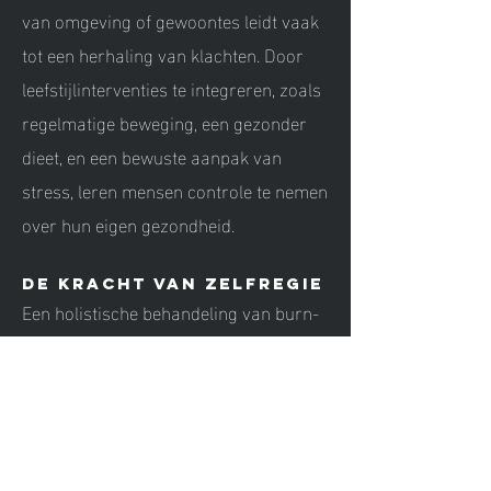
van omgeving of gewoontes leidt vaak
tot een herhaling van klachten. Door
leefstijlinterventies te integreren, zoals
regelmatige beweging, een gezonder
dieet, en een bewuste aanpak van
stress, leren mensen controle te nemen
over hun eigen gezondheid.
De kracht van zelfregie
Een holistische behandeling van burn-
out stelt mensen in staat om niet alleen
te herstellen, maar ook waardevolle
lessen te trekken uit hun ervaring. Door
bewustwording en veranderingen in
leefstijl en omgeving, leer je gezonder