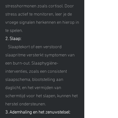
stresshormonen zoals cortisol. Door
stress actief te monitoren, leer je de
vroege signalen herkennen en hierop in
te spelen.
2. Slaap:
Slaaptekort of een verstoord
slaapritme versterkt symptomen van
een burn-out. Slaaphygiëne-
interventies, zoals een consistent
slaapschema, blootstelling aan
daglicht, en het vermijden van
schermtijd voor het slapen, kunnen het
herstel ondersteunen.
3. Ademhaling en het zenuwstelsel: