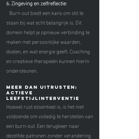
6. Zingeving en zelfreflectie:
Burn-out biedt een kans om stil te
staan bij wat echt belangrijk is. Dit
domein helpt je opnieuw verbinding te
maken met persoonlijke waarden,
doelen, en wat energie geeft. Coaching
en creatieve therapieën kunnen hierin
ondersteunen.
Meer dan uitrusten:
Actieve
leefstijlinterventie
Hoewel rust essentieel is, is het niet
voldoende om volledig te herstellen van
een burn-out. Een terugkeer naar
dezelfde patronen zonder verandering