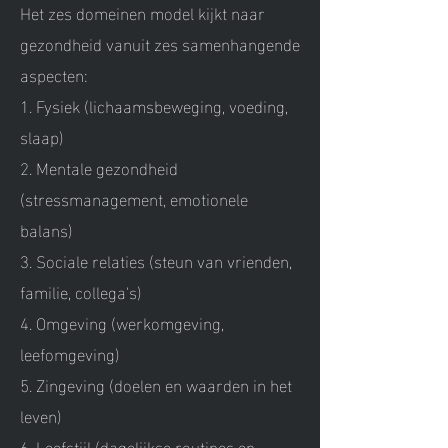
Het zes domeinen model kijkt naar
gezondheid vanuit zes samenhangende
aspecten:
1. Fysiek (lichaamsbeweging, voeding,
slaap)
2. Mentale gezondheid
(stressmanagement, emotionele
balans)
3. Sociale relaties (steun van vrienden,
familie, collega's)
4. Omgeving (werkomgeving,
leefomgeving)
5. Zingeving (doelen en waarden in het
leven)
6. Leefstijl (dagelijkse routines en