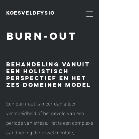
koesveldfysio
BURN-OUT
Behandeling vanuit
een Holistisch
Perspectief en het
Zes Domeinen Model
Een burn-out is meer dan alleen
vermoeidheid of het gevolg van een
periode van stress. Het is een complexe
aandoening die zowel mentale,